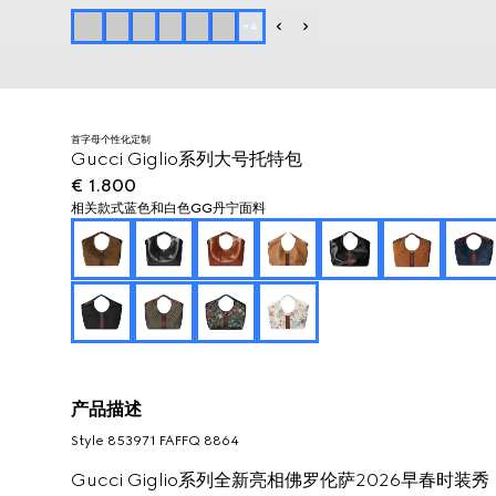
+
4
首字母个性化定制
Gucci Giglio系列大号托特包
€ 1.800
相关款式
蓝色和白色GG丹宁面料
产品描述
Style ‎853971 FAFFQ 8864
Gucci Giglio系列全新亮相佛罗伦萨2026早春