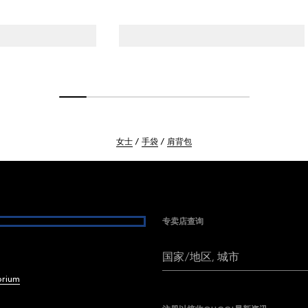
女士
手袋
肩背包
专卖店查询
国家/地区, 城市
brium