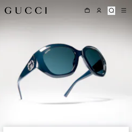
1
/
6