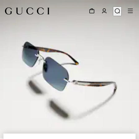
1
/
6