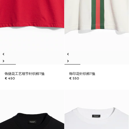
饰烧花工艺细节针织棉T恤
饰印花针织棉T恤
€ 450
€ 550