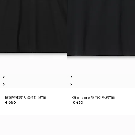
饰刺绣柔软人造丝针织T恤
饰 devoré 细节针织棉T恤
€ 680
€ 450