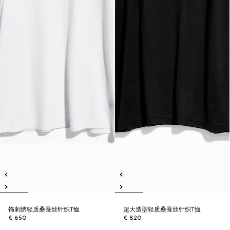
饰刺绣轻质桑蚕丝针织T恤
超大造型轻质桑蚕丝针织T恤
€ 650
€ 820