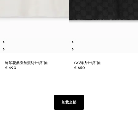
饰印花桑蚕丝混纺针织T恤
GG弹力针织T恤
€ 490
€ 650
加载全部