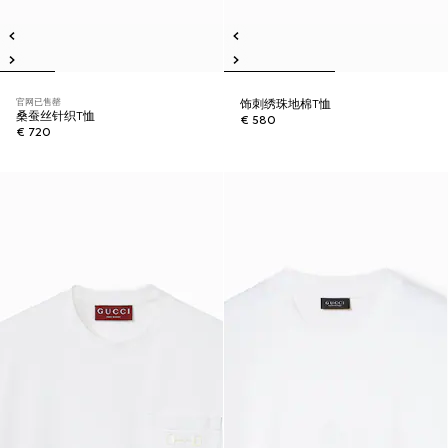
官网已售罄
饰刺绣珠地棉T恤
桑蚕丝针织T恤
€ 580
€ 720