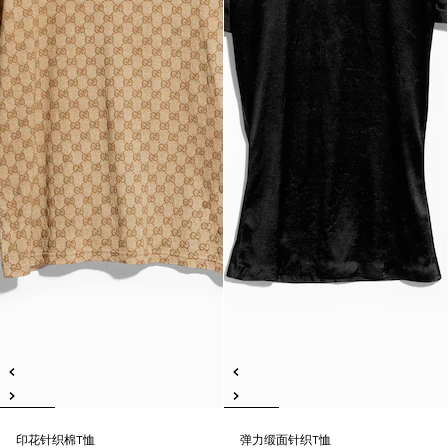
印花针织棉T恤
弹力缎面针织T恤