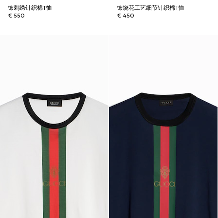
饰刺绣针织棉T恤
饰烧花工艺细节针织棉T恤
€ 550
€ 450