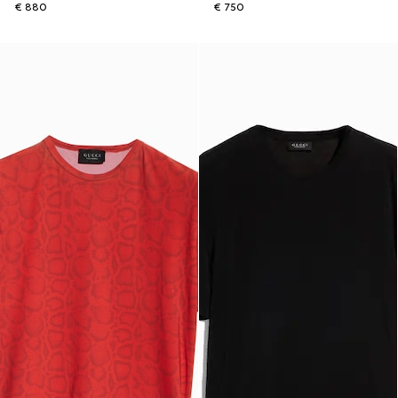
€ 880
€ 750