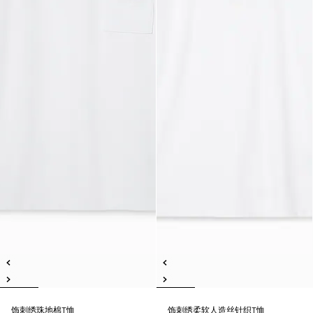
饰刺绣珠地棉T恤
饰刺绣柔软人造丝针织T恤