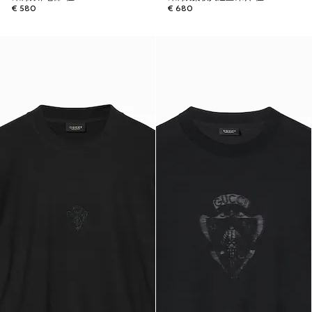
€ 580
€ 680