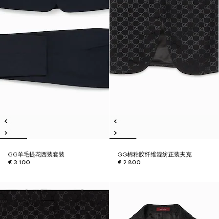
GG羊毛提花西装套装
GG棉粘胶纤维混纺正装夹克
€ 3.100
€ 2.800