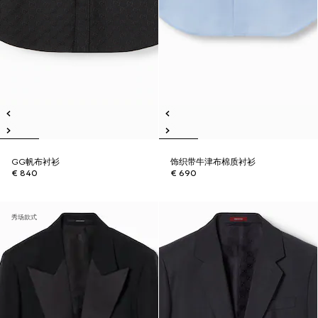
GG帆布衬衫
饰织带牛津布棉质衬衫
€ 840
€ 690
秀场款式