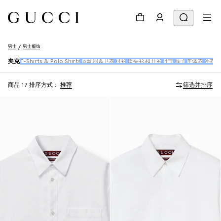
男士
男士服饰
夹克
T-Shirts & Polo Shirts
运动服&卫衣
衬衫
套头衫和开衫
丹宁
裤子
连体衣
外衣
商品 17
排序方式：
推荐
筛选并排序