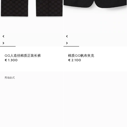
GG人造丝棉质正装长裤
棉质GG帆布夹克
€ 1.300
€ 2.100
秀场款式