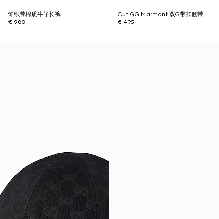
饰织带棉质牛仔长裤
Cut GG Marmont 双G带扣腰带
€ 980
€ 495