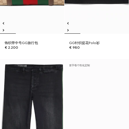
饰织带中号GG旅行包
GG针织提花Polo衫
€ 2.200
€ 980
首字母个性化定制