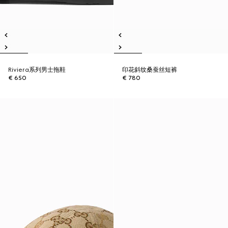
Riviera系列男士拖鞋
印花斜纹桑蚕丝短裤
€ 650
€ 780