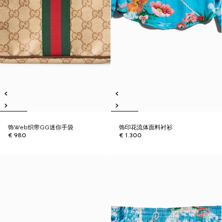
饰Web织带GG迷你手袋
饰印花流体面料衬衫
€ 980
€ 1.300