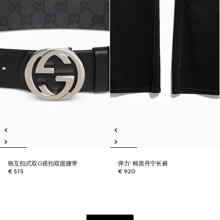
饰互扣式双G搭扣双面腰带
弹力' 棉质丹宁长裤
€ 515
€ 920