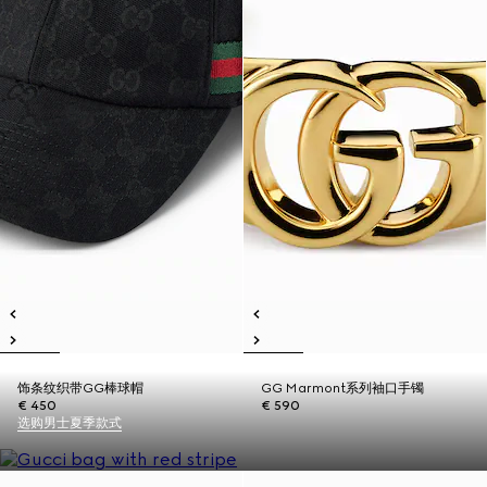
饰条纹织带GG棒球帽
GG Marmont系列袖口手镯
€ 450
€ 590
选购男士夏季款式