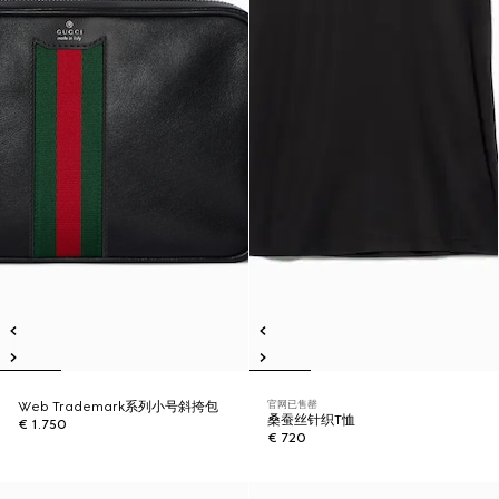
官网已售罄
Web Trademark系列小号斜挎包
桑蚕丝针织T恤
€ 1.750
€ 720