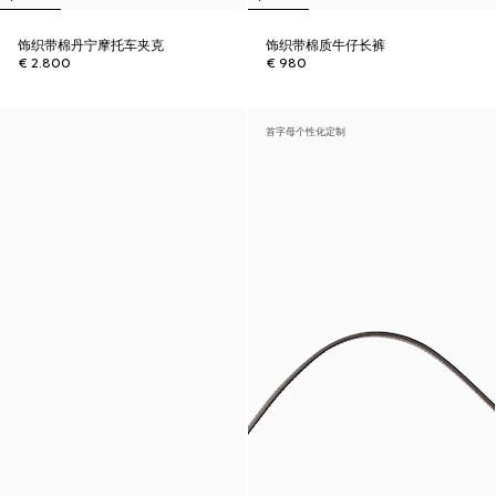
饰织带棉丹宁摩托车夹克
饰织带棉质牛仔长裤
€ 2.800
€ 980
首字母个性化定制