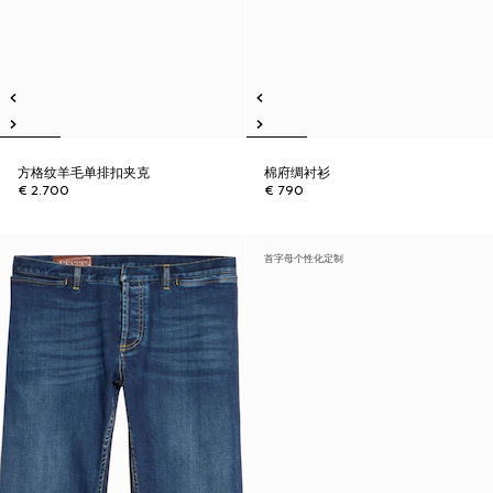
方格纹羊毛单排扣夹克
棉府绸衬衫
€ 2.700
€ 790
首字母个性化定制