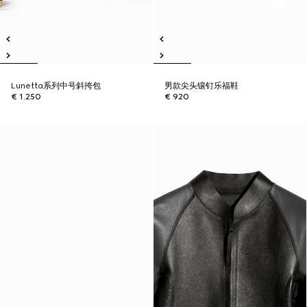
Lunetta系列中号斜挎包
男款尖头镶钉乐福鞋
€ 1.250
€ 920