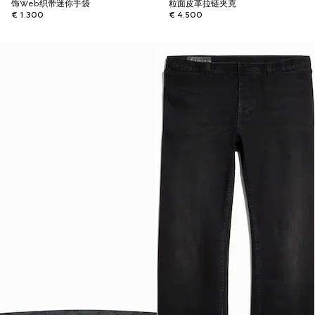
饰Web织带迷你手袋
粒面皮革拉链夹克
€ 1.300
€ 4.500