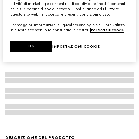
attività di marketing e consentirle di condividere i nostri contenuti
Gel illuminante viso Éclat De Beauté Effet Lumière
nelle sue pagine di social network. Continuando ad utilizzare
questo sito web, lei accetta le presenti condizioni d'uso.
Per maggiori informazioni su queste tecnologie e sul loro utilizzo
in questo sito web, può consultare la nostra
Politica sui cookie
.
OK
IMPOSTAZIONI COOKIE
DESCRIZIONE DEL PRODOTTO