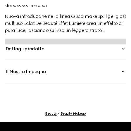
Stile ‎624976 9PRD9 0001
Nuova introduzione nella linea Gucci makeup, il gel gloss
multiuso Éclat De Beauté Effet Lumière crea un effetto di
pura luce, lasciando sul viso un leggero strato
trasparente dal grande potere illuminate.
Un'innovazione nel mondo del makeup, il gloss per
Dettagli prodotto
occhi, labbra e zigomi è presentato in un'unica tonalità
universale, che evidenzia e scolpisce i tratti del volto con
delicatezza. Formulato con una texture in gel, il prodotto
Il Nostro Impegno
può essere utilizzato per enfatizzare i lineamenti del viso
oppure sopra il trucco, per un finish luminoso effetto
rugiada.
Beauty
Beauty Makeup
Footer