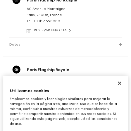
Paris Flagship Montaigne
60 Avenue Montaigne
Paris, 75008, France
Tel.:+33156698080
RESERVAR UNA CITA
Datos
Paris Flagship Royale
2 Rue du Faubourg Saint-Honore
Paris, 75008, France
Utilizamos cookies
Tel.:+33144941470
Empleamos cookies y tecnologías similares para mejorar la
RESERVAR UNA CITA
navegación en la página web, analizar el uso que se hace de la
misma, contribuir a nuestros esfuerzos de mercadotecnia y
permitirle compartir nuestro contenido en sus redes sociales. Si
Datos
sigue utilizando esta página web, acepta usted las condiciones
de uso.