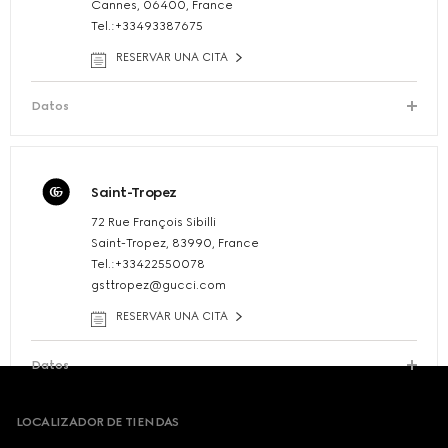
Cannes, 06400, France
Tel.:+33493387675
RESERVAR UNA CITA
Datos
Saint-Tropez
72 Rue François Sibilli
Saint-Tropez, 83990, France
Tel.:+33422550078
gsttropez@gucci.com
RESERVAR UNA CITA
Datos
Footer
LOCALIZADOR DE TIENDAS