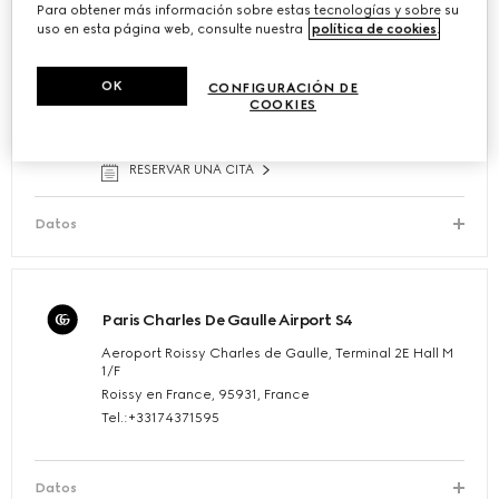
Para obtener más información sobre estas tecnologías y sobre su
uso en esta página web, consulte nuestra
política de cookies
.
Paris - CDG Airport T1 - DF
Aeroport Roissy Charles de Gaulle, Terminal 1
OK
CONFIGURACIÓN DE
Roissy en France, 95931, France
COOKIES
Tel.:+33174372595
guccipariscdg.terminal1@gucci.com
RESERVAR UNA CITA
Datos
Paris Charles De Gaulle Airport S4
Aeroport Roissy Charles de Gaulle, Terminal 2E Hall M
1/F
Roissy en France, 95931, France
Tel.:+33174371595
Datos