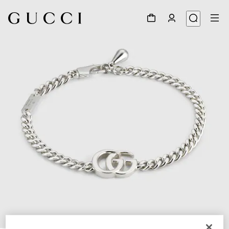
1
/
5