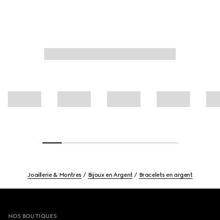
Joaillerie & Montres
Bijoux en Argent
Bracelets en argent
Footer
NOS BOUTIQUES