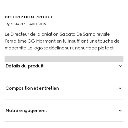
DESCRIPTION PRODUIT
Style ‎814917 J8400 8106
Le Directeur de la création Sabato De Sarno revisite
l’emblème GG Marmont en lui insufflant une touche de
modernité. Le logo se décline sur une surface plate et
dans une forme plus audacieuse sur des bracelets,
bagues, boucles d’oreilles et colliers en argent assortis. La
Détails du produit
breloque Double G caractérise ici ce bracelet à chaîne
gourmette.
Composition et entretien
Notre engagement