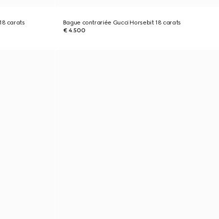
18 carats
Bague contrariée Gucci Horsebit 18 carats
€ 4.500