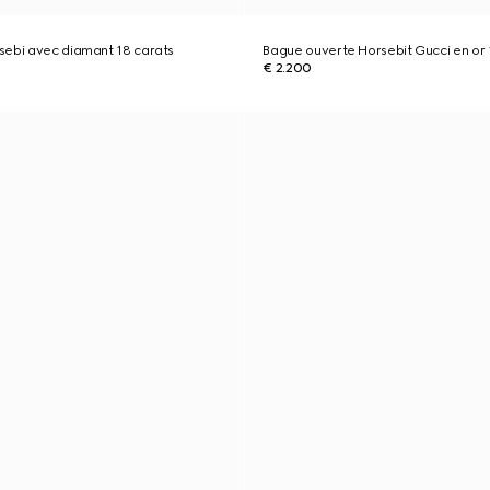
sebi avec diamant 18 carats
Bague ouverte Horsebit Gucci en or 
€ 2.200