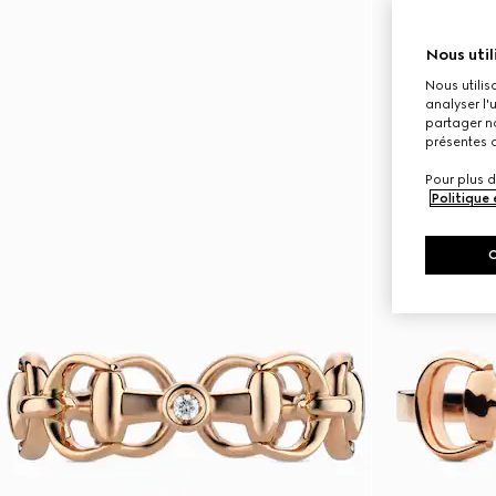
Nous util
Nous utilis
analyser l'
partager no
présentes c
Pour plus d
Politique