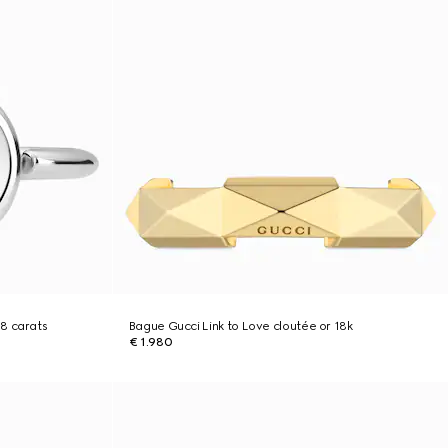
8 carats
Bague Gucci Link to Love cloutée or 18k
€ 1.980