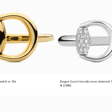
ebit or 18k
Bague Gucci Horsebi avec diamant 1
€ 2.980