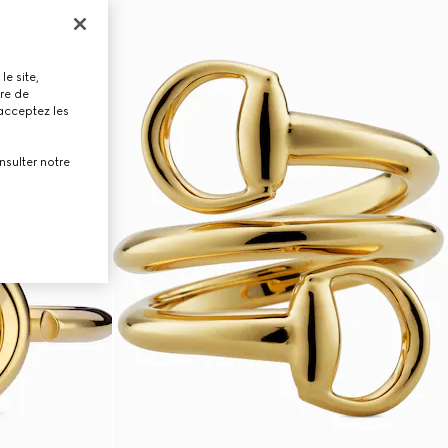
le site,
tre de
 acceptez les
nsulter notre