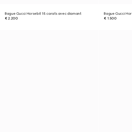
Bague Gucci Horsebit 18 carats avec diamant
Bague Gucci Hor
€ 2.200
€ 1.500