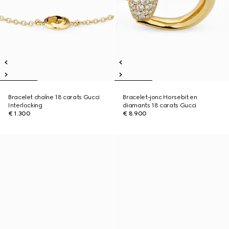
Bracelet chaîne 18 carats Gucci
Bracelet-jonc Horsebit en
Interlocking
diamants 18 carats Gucci
€ 1.300
€ 8.900