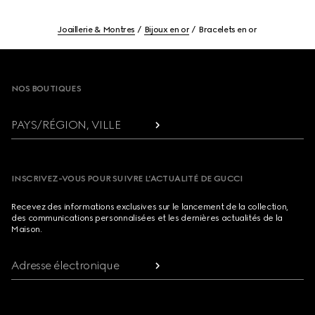
Joaillerie & Montres
Bijoux en or
Bracelets en or
Footer
NOS BOUTIQUES
PAYS/RÉGION, VILLE
INSCRIVEZ-VOUS POUR SUIVRE L’ACTUALITÉ DE GUCCI
Recevez des informations exclusives sur le lancement de la collection,
des communications personnalisées et les dernières actualités de la
Maison.
Adresse électronique