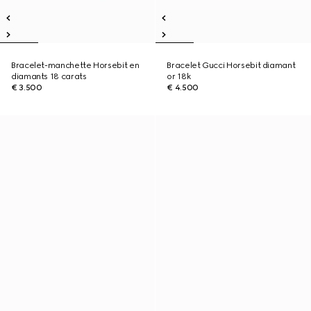
Bracelet-manchette Horsebit en
Bracelet Gucci Horsebit diamant
diamants 18 carats
or 18k
€ 3.500
€ 4.500