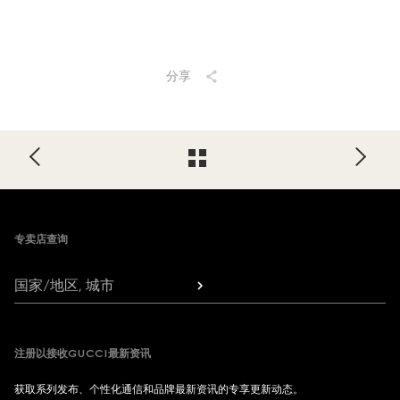
分享
Footer
专卖店查询
国家/地区, 城市
注册以接收GUCCI最新资讯
获取系列发布、个性化通信和品牌最新资讯的专享更新动态。