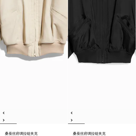
桑蚕丝府绸拉链夹克
桑蚕丝府绸拉链夹克