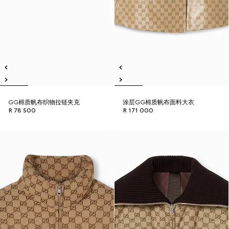
GG棉质帆布织物拉链夹克
涂层GG棉质帆布面料大衣
R 78 500
R 171 000