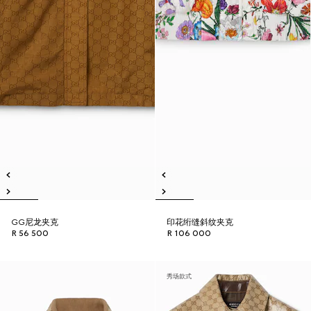
GG尼龙夹克
印花绗缝斜纹夹克
R 56 500
R 106 000
秀场款式