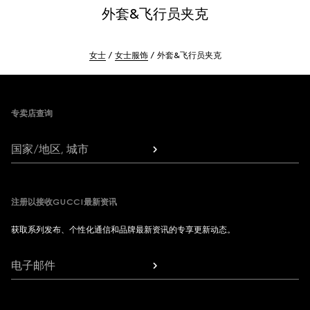
外套&飞行员夹克
女士
女士服饰
外套&飞行员夹克
Footer
专卖店查询
国家/地区, 城市
注册以接收GUCCI最新资讯
获取系列发布、个性化通信和品牌最新资讯的专享更新动态。
电子邮件