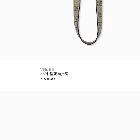
官网已售罄
小/中型宠物拴绳
R 5 600