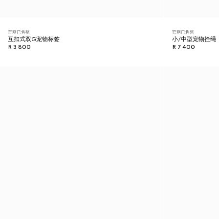
官网已售罄
官网已售罄
互扣式双G宠物标签
小/中型宠物拴绳
R 3 800
R 7 400