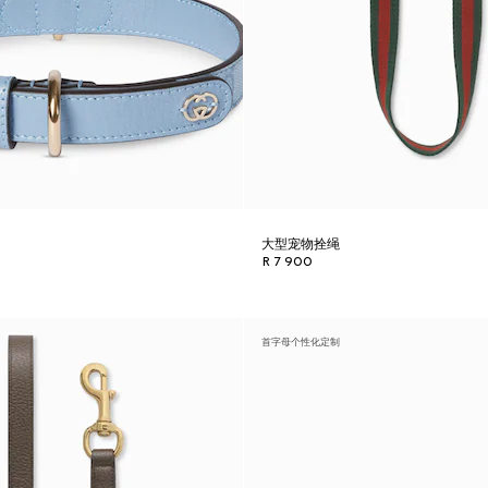
大型宠物拴绳
R 7 900
首字母个性化定制