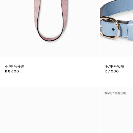
小/中号拴绳
小/中号项圈
R 8 600
R 7 000
首字母个性化定制