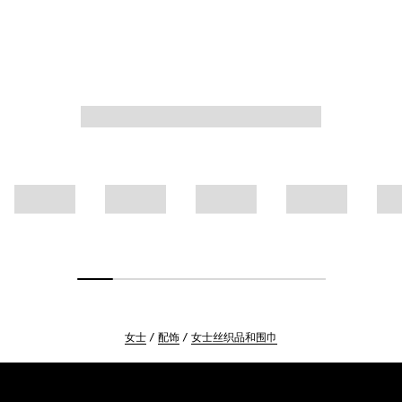
女士
配饰
女士丝织品和围巾
Footer