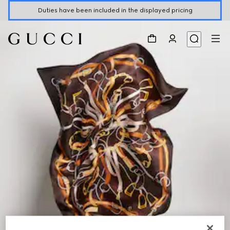
Duties have been included in the displayed pricing