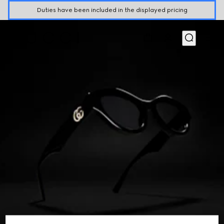
Duties have been included in the displayed pricing