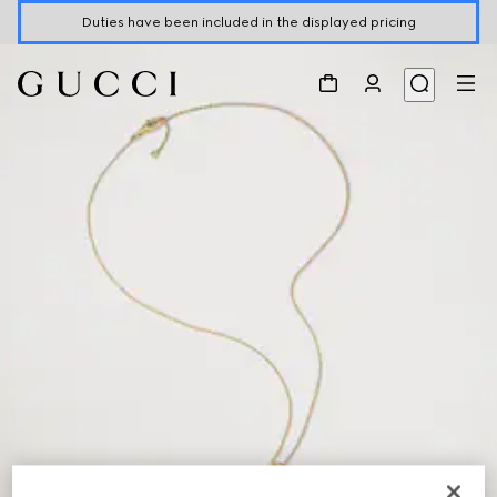
Duties have been included in the displayed pricing