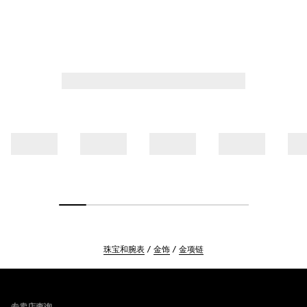
珠宝和腕表
金饰
金项链
Footer