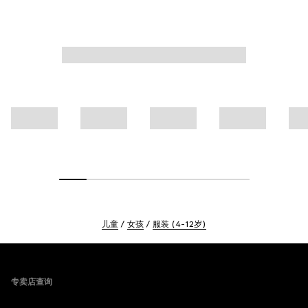
儿童
女孩
服装 (4-12岁)
Footer
专卖店查询