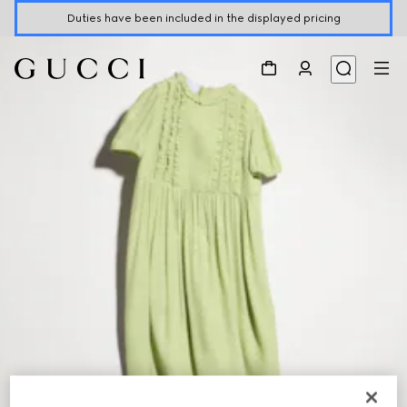
Duties have been included in the displayed pricing