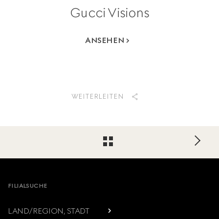
Gucci Visions
ANSEHEN
WEITERLEITEN
Footer
FILIALSUCHE
LAND/REGION, STADT