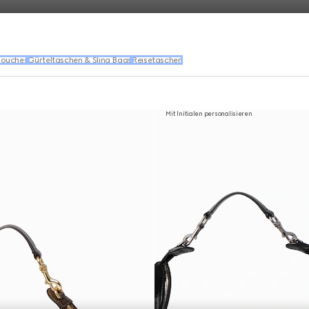
Pouches
Gürteltaschen & Sling Bags
Reisetaschen
Mit Initialen personalisieren