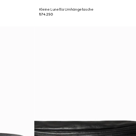
Kleine Lunetta Umhängetasche
₺74.250