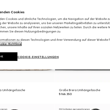
enden Cookies
den Cookies und ähnliche Technologien, um die Navigation auf der Website zu
 der Website zu analysieren, uns bei unseren Marketingaktivitäten zu unterstü
hen, unsere Inhalte auf Ihren sozialen Netzwerken zu teilen. Durch die weitere 
immen Sie diesen Nutzungsbedingungen zu.
formationen zu diesen Technologien und ihrer Verwendung auf dieser Website fi
okie-Richtlinie
.
OK
COOKIE-EINSTELLUNGEN
era Umhängetasche
Große Brera Umhängetasche
₺166.350
isieren
Mit Initialen personalisieren