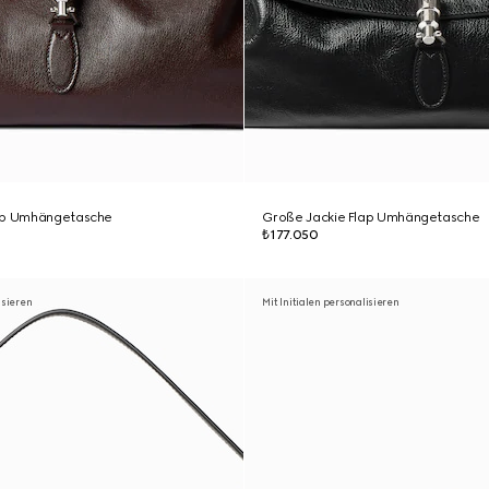
lap Umhängetasche
Große Jackie Flap Umhängetasche
₺177.050
isieren
Mit Initialen personalisieren