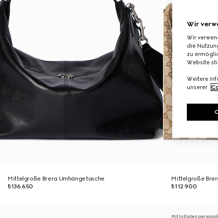
Wir verw
Wir verwen
die Nutzung
zu ermöglic
Website st
Weitere In
unserer
Co
Mittelgroße Brera Umhängetasche
Mittelgroße Br
₺136.650
₺112.900
Mit Initialen personal