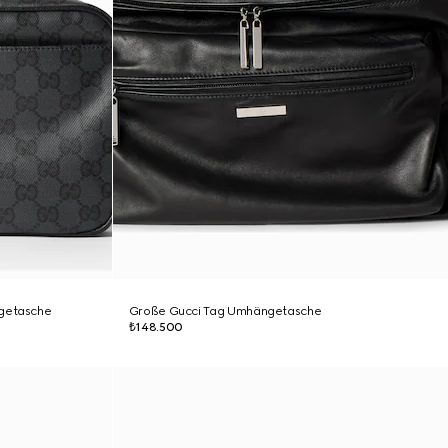
ngetasche
Große Gucci Tag Umhängetasche
₺148.500