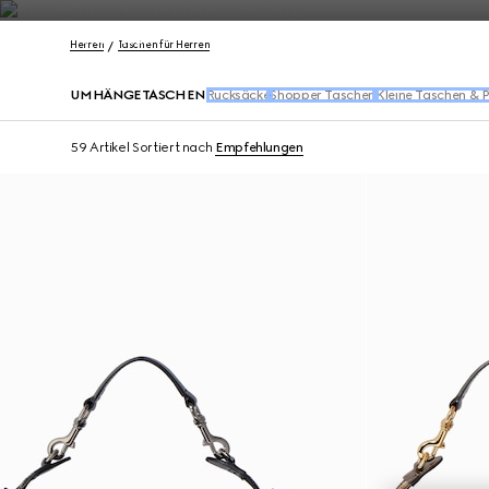
Kontakt
Herren
Taschen für Herren
UMHÄNGETASCHEN
Rucksäcke
Shopper Taschen
Kleine Taschen & 
59 Artikel
Sortiert nach
Empfehlungen