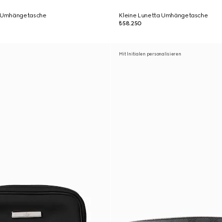
a Umhängetasche
Kleine Lunetta Umhängetasche
₺58.250
Mit Initialen personalisieren