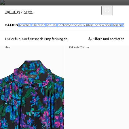
What's New
New In
DAMEN
Taschen
Kleidung
Schuhe
Portemonnaies & Kleinlederwaren
Reisen
Acc
133 Artikel
Sortiert nach
Empfehlungen
Filtern und sortieren
Neu
Exklusiv Online