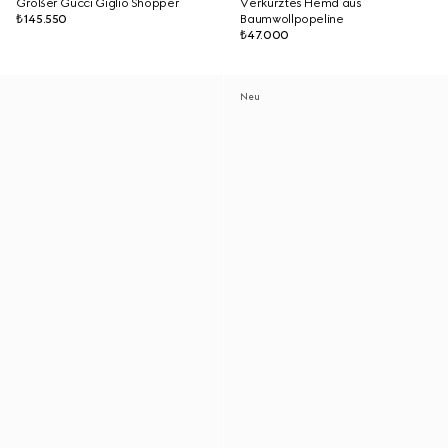
Großer Gucci Giglio Shopper
Verkürztes Hemd aus
₺145.550
Baumwollpopeline
₺47.000
Neu