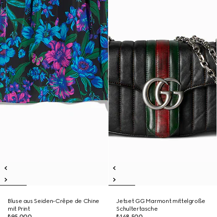
Bluse aus Seiden-Crêpe de Chine
Jetset GG Marmont mittelgroße
mit Print
Schultertasche
₺95.000
₺148.500