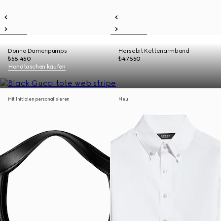
Donna Damenpumps
Horsebit Kettenarmband
₺56.450
₺47.550
Handtaschen kaufen
Mit Initialen personalisieren
Neu