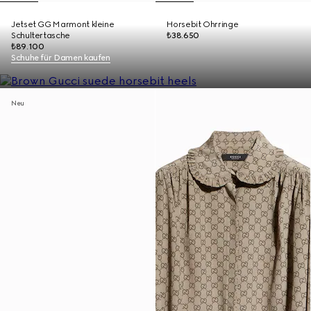
Jetset GG Marmont kleine
Horsebit Ohrringe
Schultertasche
₺38.650
₺89.100
Schuhe für Damen kaufen
Neu