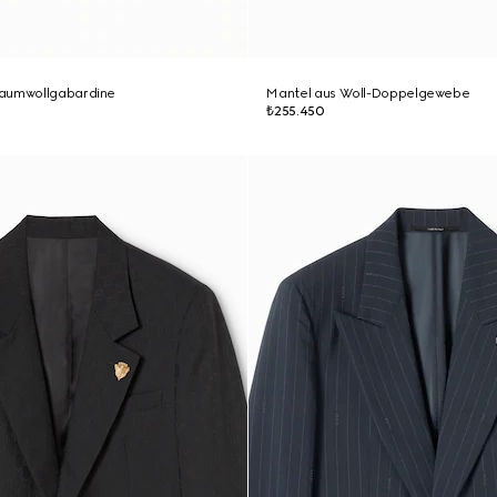
Baumwollgabardine
Mantel aus Woll-Doppelgewebe
₺255.450