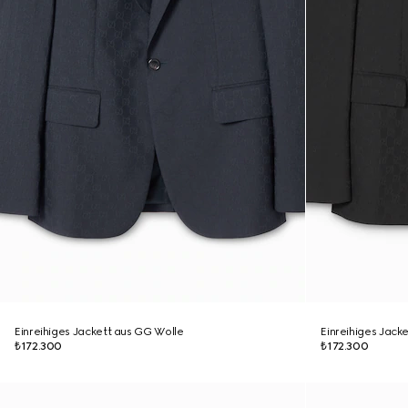
Einreihiges Jackett aus GG Wolle
Einreihiges Jack
₺172.300
₺172.300