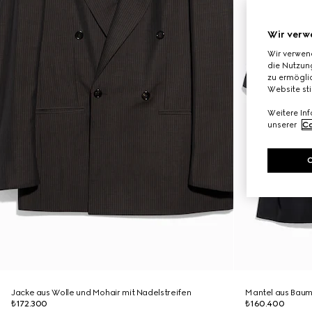
Wir verw
Wir verwen
die Nutzung
zu ermöglic
Website st
Weitere In
unserer
Co
Jacke aus Wolle und Mohair mit Nadelstreifen
Mantel aus Baumw
₺172.300
₺160.400