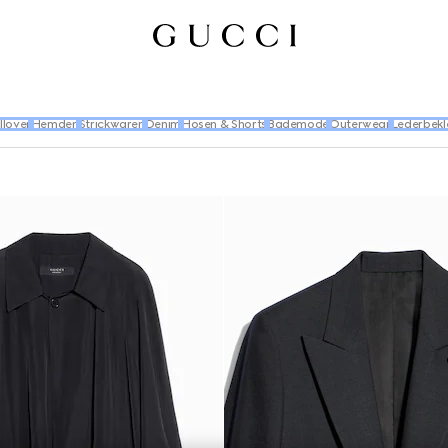
llover
Hemden
Strickwaren
Denim
Hosen & Shorts
Bademode
Outerwear
Lederbekl