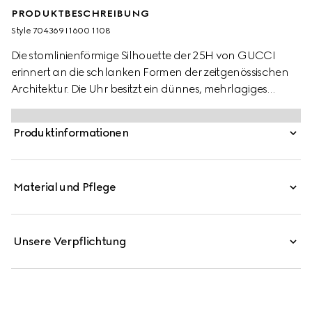
PRODUKTBESCHREIBUNG
Style ‎704369 I1600 1108
Die stomlinienförmige Silhouette der 25H von GUCCI
erinnert an die schlanken Formen der zeitgenössischen
Architektur. Die Uhr besitzt ein dünnes, mehrlagiges
Gehäuse und ein fünfgliedriges Armband aus Stahl.
Monogramm-Details und ein silberfarbenes Zifferblatt
Produktinformationen
machen das Design perfekt.
Material und Pflege
Unsere Verpflichtung