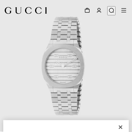
1
/
4