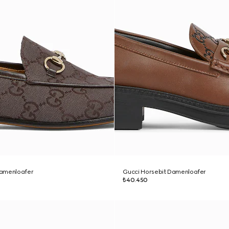
Damenloafer
Gucci Horsebit Damenloafer
₺40.450