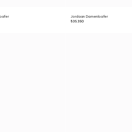
oafer
Jordaan Damenloafer
₺35.350