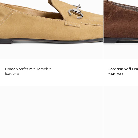
Damenloafer mit Horsebit
Jordaan Soft Da
₺48.750
₺48.750