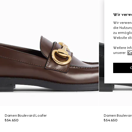
Wir verw
Wir verwen
die Nutzung
zu ermöglic
Website st
Weitere In
unserer
Co
Damen Boulevard Loafer
Damen Boulevar
₺54.650
₺54.650