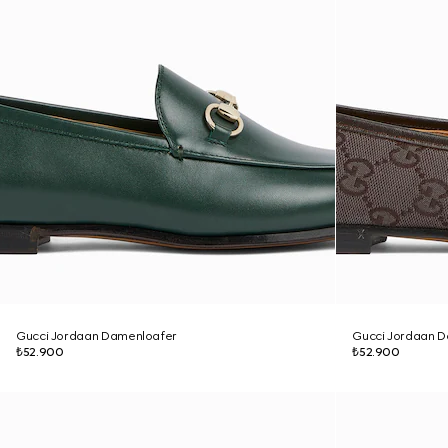
Gucci Jordaan Damenloafer
Gucci Jordaan 
₺52.900
₺52.900