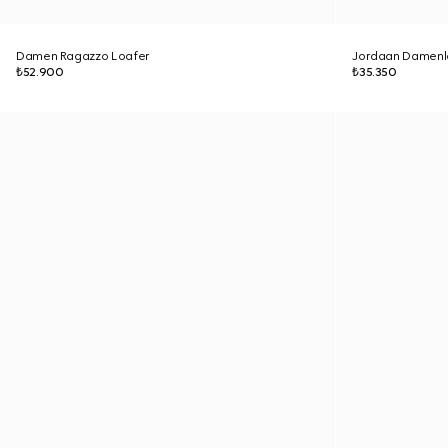
Damen Ragazzo Loafer
Jordaan Damenl
₺52.900
₺35.350