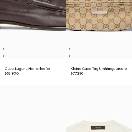
Gucci Lugano Herrenloafer
Kleine Gucci Tag Umhängetasche
₺52.900
₺77.250