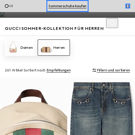
Loafer für Herren und Sommertaschen mit den Codes des Hauses
Einen Termin vereinbaren
2
/
2
stehen für einen stilvollen, mühelosen Look der Saison.
Sommerschuhe kaufen
GUCCI SOMMER-KOLLEKTION FÜR HERREN
Damen
Herren
261 Artikel
Sortiert nach
Empfehlungen
Filtern und sortieren