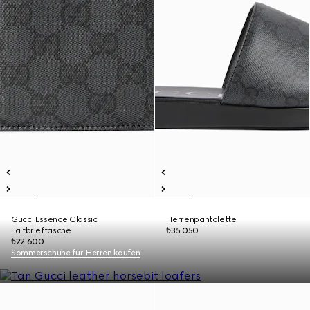
Gucci Essence Classic
Herrenpantolette
Faltbrieftasche
₺35.050
₺22.600
Sommerschuhe für Herren kaufen