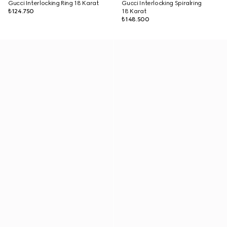
Gucci Interlocking Ring 18 Karat
Gucci Interlocking Spiralring
₺124.750
18 Karat
₺148.500