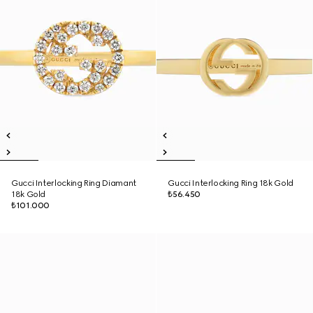
Gucci Interlocking Ring Diamant
Gucci Interlocking Ring 18k Gold
18k Gold
₺56.450
₺101.000