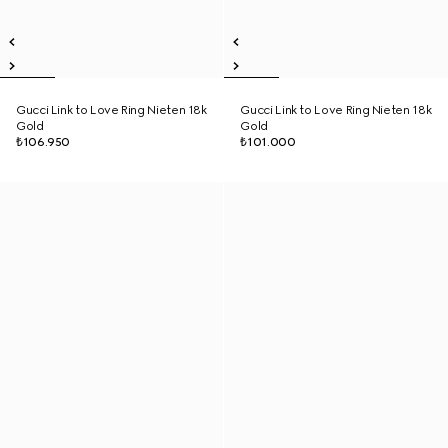
Gucci Link to Love Ring Nieten 18k
Gucci Link to Love Ring Nieten 18k
Gold
Gold
₺106.950
₺101.000