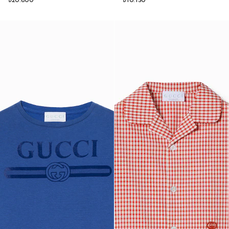
₺20.800
₺10.150