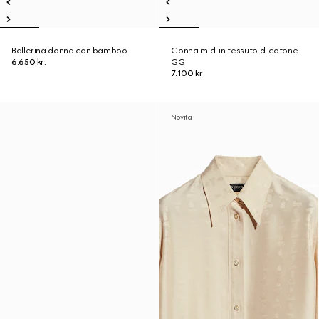
Ballerina donna con bamboo
Gonna midi in tessuto di cotone
6.650 kr.
GG
7.100 kr.
Novità