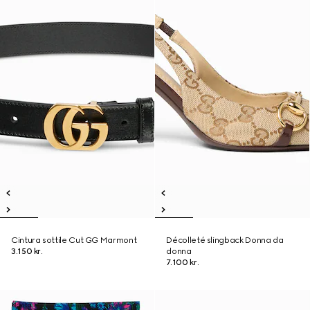
Cintura sottile Cut GG Marmont
Décolleté slingback Donna da
3.150 kr.
donna
7.100 kr.
Novità