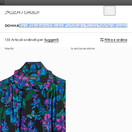
What's New
Nuovi Arrivi
DONNA
Borse
Abbigliamento
Scarpe
Portafogli e Piccola Pelletteria
Viaggio
Ac
133 Articoli
ordinati per
Suggeriti
Filtra e ordina
Novità
In esclusiva online