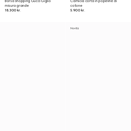
Borsa shopping Gucci Giglio
Camicia corta in popeline di
misura grande
cotone
18.300 kr.
5.900 kr.
Novità