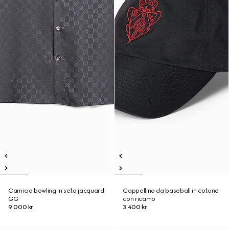
Camicia bowling in seta jacquard
Cappellino da baseball in cotone
GG
con ricamo
9.000 kr.
3.400 kr.