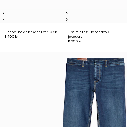
Cappellino da baseball con Web
T-shirt in tessuto tecnico GG
3.400 kr.
jacquard
8.300 kr.