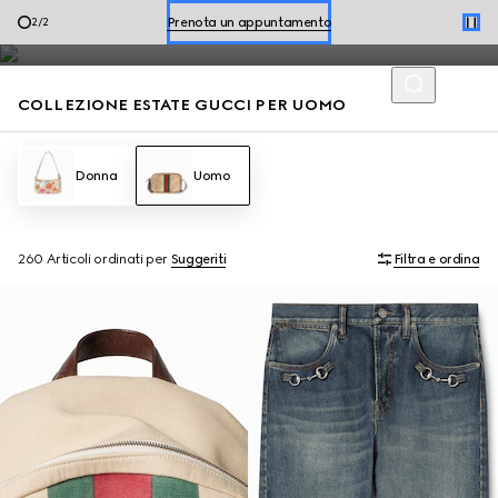
Mocassini e borse estive da uomo, arricchiti dai codici della
Acquista le scarpe estive
1
/
2
Maison, si distinguono per uno stile disinvolto per la stagione.
Prenota un appuntamento
COLLEZIONE ESTATE GUCCI PER UOMO
Acquista le scarpe estive
Donna
Uomo
260 Articoli
ordinati per
Suggeriti
Filtra e ordina