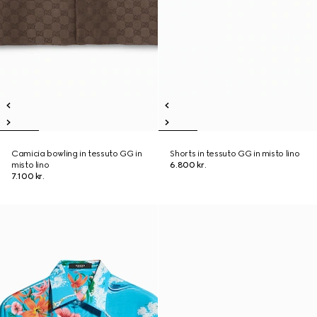
Camicia bowling in tessuto GG in
Shorts in tessuto GG in misto lino
misto lino
6.800 kr.
7.100 kr.