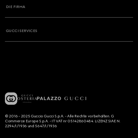
DIE FIRMA
GUCCI SERVICES
© 2016 - 2025 Guccio Gucci S.p.A. - Alle Rechte vorbehalten. G
Commerce Europe S.p.A. - IT VAT nr 05142860484. LIZENZ SIAE N.
2294/I/1936 und 5647/I/1936