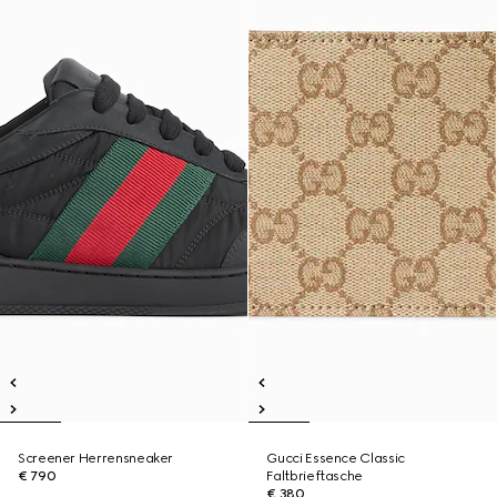
Screener Herrensneaker
Gucci Essence Classic
€ 790
Faltbrieftasche
€ 380