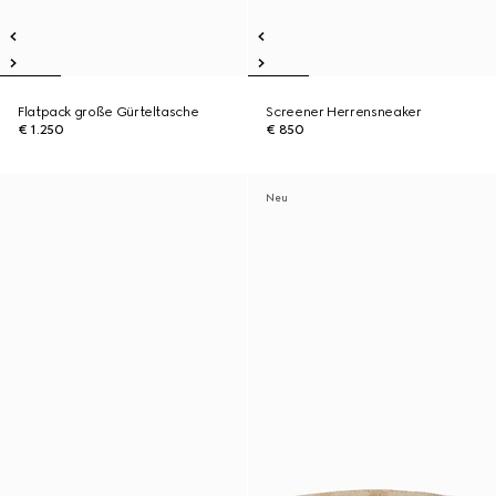
Flatpack große Gürteltasche
Screener Herrensneaker
€ 1.250
€ 850
Neu