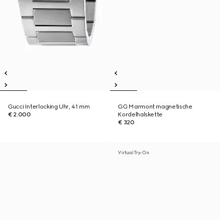
Gucci Interlocking Uhr, 41 mm
GG Marmont magnetische
€ 2.000
Kordelhalskette
€ 320
Virtual Try-On