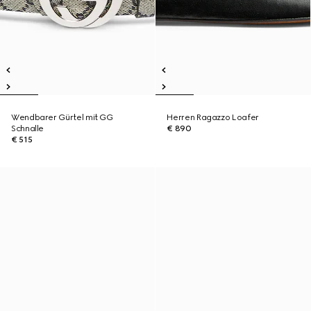
Wendbarer Gürtel mit GG
Herren Ragazzo Loafer
Schnalle
€ 890
€ 515