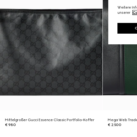
Weitere In
unserer
Co
Mittelgroßer Gucci Essence Classic Portfolio-Koffer
Mega Web Trade
€ 980
€ 2.500