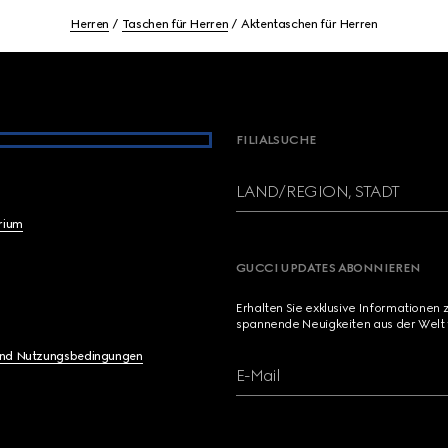
Herren
Taschen für Herren
Aktentaschen für Herren
FILIALSUCHE
LAND/REGION, STADT
brium
GUCCI UPDATES ABONNIEREN
Erhalten Sie exklusive Informationen 
spannende Neuigkeiten aus der Welt 
und Nutzungsbedingungen
E-Mail