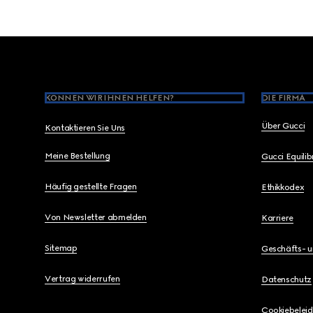
Footer
KÖNNEN WIR IHNEN HELFEN?
DIE FIRMA
Über Gucci
Kontaktieren Sie Uns
Meine Bestellung
Gucci Equili
Häufig gestellte Fragen
Ethikkodex
Von Newsletter abmelden
Karriere
Sitemap
Geschäfts- 
Vertrag widerrufen
Datenschutz
Cookiebeleid