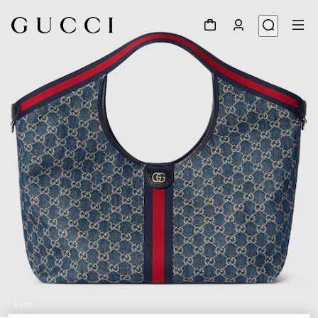
1
/
10