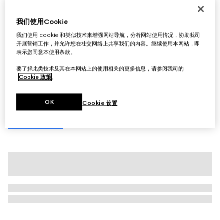
首字母个性化定制
Gucci Giglio系列大号托特包
我们使用Cookie
AED 8,150
我们使用 cookie 和类似技术来增强网站导航，分析网站使用情况，协助我司
相关款式
蓝色和白色GG丹宁面料
开展营销工作，并允许您在社交网络上共享我们的内容。继续使用本网站，即
表示您同意本使用条款。
要了解此类技术及其在本网站上的使用相关的更多信息，请参阅我司的
Cookie 政策
。
OK
Cookie 设置