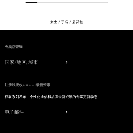
女士
手袋
肩背包
Footer
专卖店查询
国家/地区, 城市
注册以接收GUCCI最新资讯
获取系列发布、个性化通信和品牌最新资讯的专享更新动态。
电子邮件