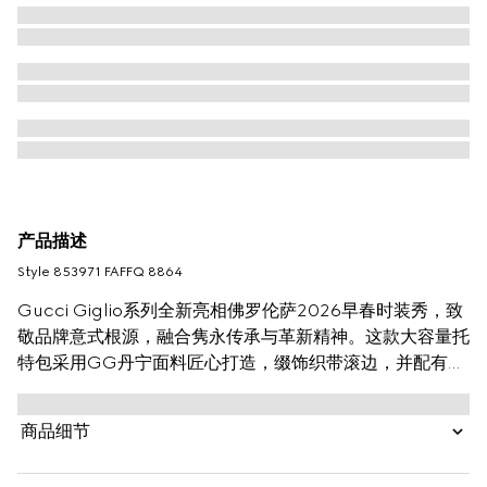
产品描述
Style ‎853971 FAFFQ 8864
Gucci Giglio系列全新亮相佛罗伦萨2026早春时装秀，致
敬品牌意式根源，融合隽永传承与革新精神。这款大容量托
特包采用GG丹宁面料匠心打造，缀饰织带滚边，并配有一
个可拆卸的手拿包。
商品细节