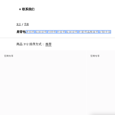
联系我们
女士
手袋
肩背包
迷你包
双肩背包
托特包
手提包
双肩背包
手拿包&晚宴包
定制手袋
商品 312
排序方式：
推荐
官网专享
官网专享