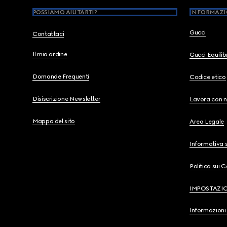
POSSIAMO AIUTARTI?
INFORMAZI
Gucci
Contattaci
Il mio ordine
Gucci Equili
Domande Frequenti
Codice etico
Disiscrizione Newsletter
Lavora con n
Mappa del sito
Area Legale
Informativa s
Politica sui 
IMPOSTAZI
Informazioni 