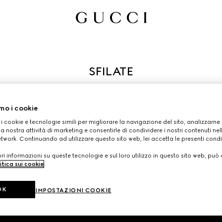
location emblematiche. Guarda le passerelle più recenti e rivedi 
Maison, dove tradizione, innovazione e creatività si incontrano
mo i cookie
 i cookie e tecnologie simili per migliorare la navigazione del sito, analizzarne l'
a nostra attività di marketing e consentirle di condividere i nostri contenuti ne
etwork. Continuando ad utilizzare questo sito web, lei accetta le presenti condi
i informazioni su queste tecnologie e sul loro utilizzo in questo sito web, può 
SFILATE ED EVENTI PRECEDENTI 
itica sui cookie
.
OK
IMPOSTAZIONI COOKIE