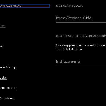
ONI AZIENDALI
RICERCA NEGOZIO
Paese/Regione, Città
brium
REGISTRATI PER RICEVERE AGGIO
Ricevi aggiornamenti esclusivi sul lan
oi
novità della Maison.
Indirizzo e-mail
ulla Privacy
Cookie
ONI COOKIE
Societarie