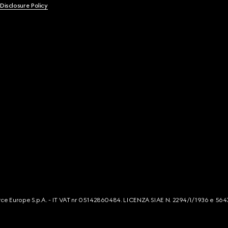
 Disclosure Policy
mmerce Europe S.p.A. - IT VAT nr 05142860484. LICENZA SIAE N. 2294/I/1936 e 564