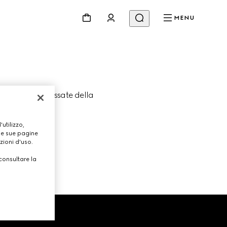
MENU
le collezioni passate della 
.
utilizzo,
lle sue pagine
zioni d'uso.
consultare la