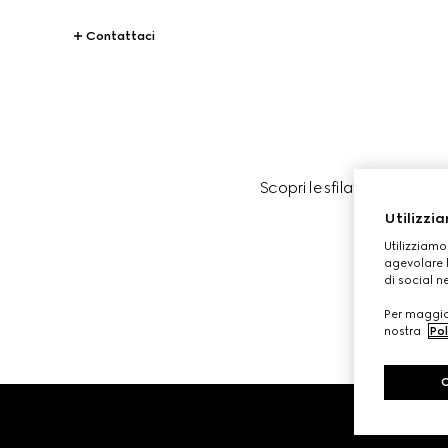
Contattaci
Scopri le sfilate Gucci in 
Utilizzia
Utilizziamo
agevolare l
di social n
Per maggior
nostra
Pol
Footer