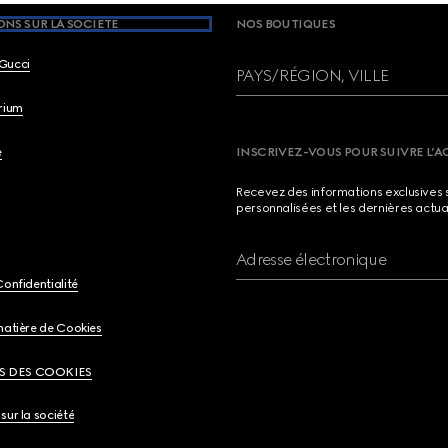
NS SUR LA SOCIETE
NOS BOUTIQUES
Gucci
PAYS/RÉGION, VILLE
brium
e
INSCRIVEZ-VOUS POUR SUIVRE L’A
Recevez des informations exclusives 
personnalisées et les dernières actua
Adresse électronique
Confidentialité
matière de Cookies
S DES COOKIES
sur la société