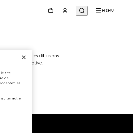
MENU
rez les dernières diffusions 
l’innovation créative.
le site,
tre de
 acceptez les
nsulter notre