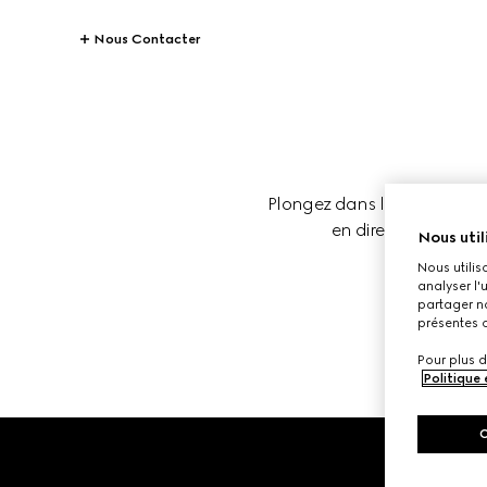
Nous Contacter
Plongez dans l’univers des d
en direct et les anci
Nous util
Nous utilis
analyser l'
partager no
présentes c
Pour plus d
Politique
Footer