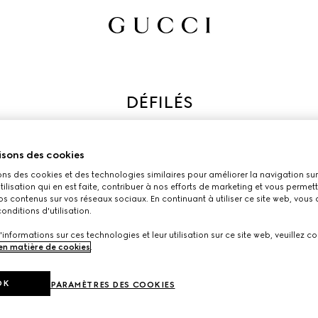
éfilés Gucci, mis en scène dans des lieux emblématiques. Découv
ennes collections de la Maison, où la tradition évolue au fil de 
isons des cookies
ons des cookies et des technologies similaires pour améliorer la navigation sur 
utilisation qui en est faite, contribuer à nos efforts de marketing et vous permet
s contenus sur vos réseaux sociaux. En continuant à utiliser ce site web, vous
onditions d'utilisation.
'informations sur ces technologies et leur utilisation sur ce site web, veuillez co
 en matière de cookies
.
OK
PARAMÈTRES DES COOKIES