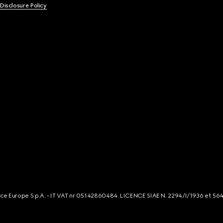
 Disclosure Policy
rce Europe S.p.A. - IT VAT nr 05142860484. LICENCE SIAE N. 2294/I/1936 et 56