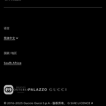
语言
简体中文
English
国家/地区
Français
South Africa
Deutsch
Español
Italiano
© 2016-2025 Guccio Gucci S.p.A.- 版权所有。 G SIAE LICENCE #