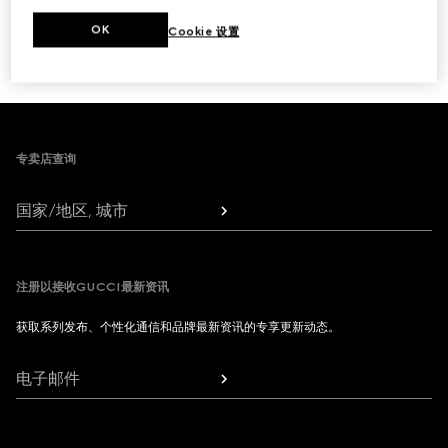
下一步
OK
Cookie 设置
1
/
3
Footer
专卖店查询
国家/地区, 城市
注册以接收GUCCI最新资讯
获取系列发布、个性化通信和品牌最新资讯的专享更新动态。
电子邮件