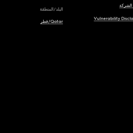
الشركة
English
البلد/المنطقة
Vulnerability Discl
عربي
Qatar/قطر
Français
Deutsch
Español
Italiano
简体中文