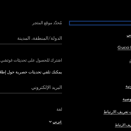
مُحدّد موقع المتجر
شي
الدولة/المنطقة، المدينة
Gucci 
اشترك للحصول على تحديثات غوتشي
يمكنك تلقي تحديثات حصرية حول إطلاق 
نية
البريد الإلكتروني
صية
لغة
تعريف الارتباط
عربي
يف الارتباط