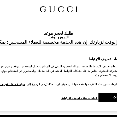
طلبك لحجز موعد
التاريخ والوقت
والوقت لزيارتك. إن هذه الخدمة مخصصة للعملاء المسجلين؛ يمك
في الخطوة التالية.
Indianapo
ات تعريف الارتباط
د موعدك؟
 (IET) ويخضعان للتأكيد من قِبل مستشار خدمة الزبائن الذي يساعدك.
ات تعريف الارتباط والتقنيات المماثلة لتحسين التنقل في الموقع، وتحليل استخدام الموقع، وتعزيز جهود
اركة المحتوى الخاص بنا على شبكات التواصل الاجتماعي الخاصة بك. وبالاستمرار في استخدام موقع ا
اختيار الوقت*
ط الاستخدام هذه.
لومات حول هذه التقنيات واستخدامها على موقع الويب هذا، يُرجى الرجوع إلى
سياسة ملفات تعريف ال
O
إعدادات ملف تعريف الارتباط