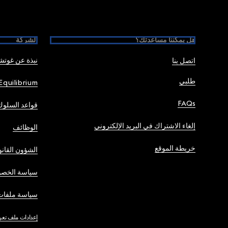
هل يمكننا مساعدتك؟
الشركة
نبذة عن غوت
اتصل بنا
طلبي
Equilibrium
FAQs
قواعد السلوك
إلغاء الاشتراك في البريد الإلكتروني
الوظائف
خريطة الموقع
الشؤون القانو
سياسة الخصو
سياسة ملفات 
إعدادات ملف تعر