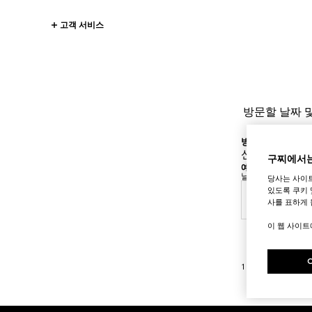
고객 서비스
방문할 날짜 
방문을 원하시는 
신세계백화점 
구찌에서는
예약 일자를 선택
날짜 및 시간은 매
당사는 사이
있도록 쿠키 
2026년
사를 표하게 
이 웹 사이
1
/
3
Footer