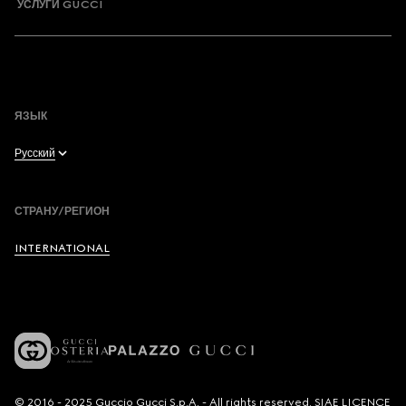
УСЛУГИ GUCCI
ЯЗЫК
Русский
English
СТРАНУ/РЕГИОН
Français
INTERNATIONAL
Deutsch
Español
Italiano
© 2016 - 2025 Guccio Gucci S.p.A. - All rights reserved. SIAE LICENCE