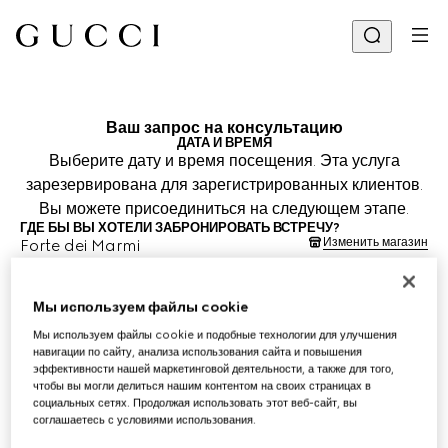
Ваш запрос на консультацию
ДАТА И ВРЕМЯ
Выберите дату и время посещения. Эта услуга
зарезервирована для зарегистрированных клиентов.
Вы можете присоединиться на следующем этапе.
ГДЕ БЫ ВЫ ХОТЕЛИ ЗАБРОНИРОВАТЬ ВСТРЕЧУ?
Изменить магазин
Forte dei Marmi
КОГДА ВЫ ХОТЕЛИ БЫ НАЗНАЧИТЬ ВСТРЕЧУ?
Дата и время указаны в часовом поясе магазина (CEST) и подлежат
подтверждению вашим консультантом.
Мы используем файлы cookie
7 авг. 2026 г.
Мы используем файлы cookie и подобные технологии для улучшения
навигации по сайту, анализа использования сайта и повышения
эффективности нашей маркетинговой деятельности, а также для того,
ВЫБРАТЬ ВРЕМЯ*
чтобы вы могли делиться нашим контентом на своих страницах в
социальных сетях. Продолжая использовать этот веб-сайт, вы
соглашаетесь с условиями использования.