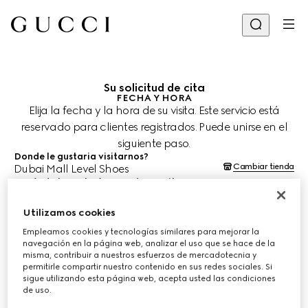
Su solicitud de cita
FECHA Y HORA
Elija la fecha y la hora de su visita. Este servicio está
reservado para clientes registrados. Puede unirse en el
siguiente paso.
Donde le gustaria visitarnos?
Cambiar tienda
Dubai Mall Level Shoes
¿Cuándo le gustaría agendar su cita?
Las fechas y horas se muestran en la hora local de la tienda (GST) y
están sujetas a la confirmación del equipo de asesoría de clientes.
Utilizamos cookies
11 ago. 2026
Empleamos cookies y tecnologías similares para mejorar la
navegación en la página web, analizar el uso que se hace de la
misma, contribuir a nuestros esfuerzos de mercadotecnia y
ELIJA EL HORARIO*
permitirle compartir nuestro contenido en sus redes sociales. Si
sigue utilizando esta página web, acepta usted las condiciones
de uso.