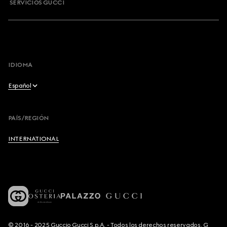
SERVICIOS GUCCI
IDIOMA
Español
English
PAÍS/REGIÓN
Français
INTERNATIONAL
Deutsch
Español
Italiano
© 2016 - 2025 Guccio Gucci S.p.A. - Todos los derechos reservados. G