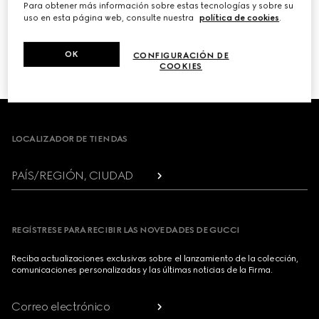
Para obtener más información sobre estas tecnologías y sobre su
uso en esta página web, consulte nuestra
política de cookies
.
PRÓXIMO
OK
CONFIGURACIÓN DE
1
/
3
COOKIES
Footer
LOCALIZADOR DE TIENDAS
PAÍS/REGIÓN, CIUDAD
REGÍSTRESE PARA RECIBIR LAS NOVEDADES DE GUCCI
Reciba actualizaciones exclusivas sobre el lanzamiento de la colección,
comunicaciones personalizadas y las últimas noticias de la Firma.
Correo electrónico