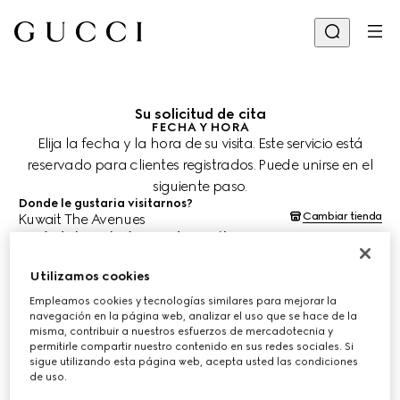
Su solicitud de cita
FECHA Y HORA
Elija la fecha y la hora de su visita. Este servicio está
reservado para clientes registrados. Puede unirse en el
siguiente paso.
Donde le gustaria visitarnos?
Cambiar tienda
Kuwait The Avenues
¿Cuándo le gustaría agendar su cita?
Las fechas y horas se muestran en la hora local de la tienda (AST) y
están sujetas a la confirmación del equipo de asesoría de clientes.
Utilizamos cookies
9 ago. 2026
Empleamos cookies y tecnologías similares para mejorar la
navegación en la página web, analizar el uso que se hace de la
misma, contribuir a nuestros esfuerzos de mercadotecnia y
ELIJA EL HORARIO*
permitirle compartir nuestro contenido en sus redes sociales. Si
sigue utilizando esta página web, acepta usted las condiciones
de uso.