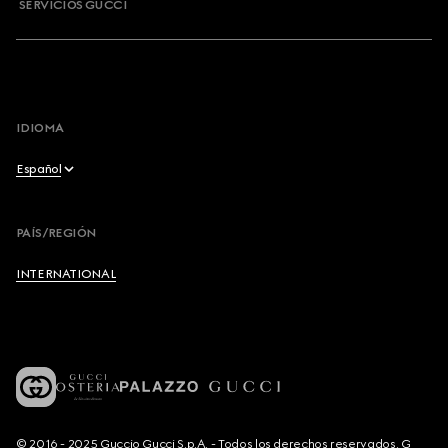
SERVICIOS GUCCI
IDIOMA
Español
English
PAÍS/REGIÓN
Français
INTERNATIONAL
Deutsch
Español
Italiano
© 2016 - 2025 Guccio Gucci S.p.A. - Todos los derechos reservados. G