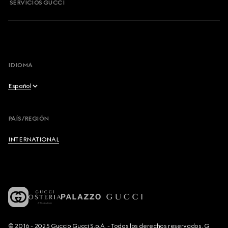
SERVICIOS GUCCI
IDIOMA
Español
English
PAÍS/REGIÓN
Français
INTERNATIONAL
Deutsch
Español
Italiano
© 2016 - 2025 Guccio Gucci S.p.A. - Todos los derechos reservados. G