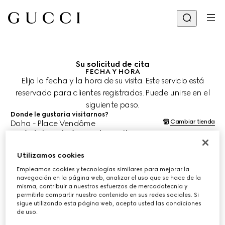
Su solicitud de cita
FECHA Y HORA
Elija la fecha y la hora de su visita. Este servicio está
reservado para clientes registrados. Puede unirse en el
siguiente paso.
Donde le gustaria visitarnos?
Cambiar tienda
Doha - Place Vendôme
¿Cuándo le gustaría agendar su cita?
Las fechas y horas se muestran en la hora local de la tienda (AST) y
están sujetas a la confirmación del equipo de asesoría de clientes.
Utilizamos cookies
8 ago. 2026
Empleamos cookies y tecnologías similares para mejorar la
navegación en la página web, analizar el uso que se hace de la
misma, contribuir a nuestros esfuerzos de mercadotecnia y
ELIJA EL HORARIO*
permitirle compartir nuestro contenido en sus redes sociales. Si
sigue utilizando esta página web, acepta usted las condiciones
de uso.