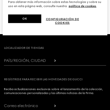
Para obtener más información sobre estas tecnologías y sobre su
uso en esta página web, consulte nuestra
política de cookies
.
PRÓXIMO
OK
CONFIGURACIÓN DE
1
/
3
COOKIES
Footer
LOCALIZADOR DE TIENDAS
PAÍS/REGIÓN, CIUDAD
REGÍSTRESE PARA RECIBIR LAS NOVEDADES DE GUCCI
Reciba actualizaciones exclusivas sobre el lanzamiento de la colección,
comunicaciones personalizadas y las últimas noticias de la Firma.
Correo electrónico