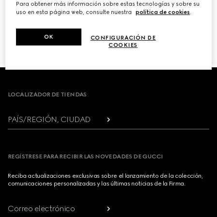
Para obtener más información sobre estas tecnologías y sobre su
uso en esta página web, consulte nuestra
política de cookies
.
PRÓXIMO
OK
CONFIGURACIÓN DE
1
/
3
COOKIES
Footer
LOCALIZADOR DE TIENDAS
PAÍS/REGIÓN, CIUDAD
REGÍSTRESE PARA RECIBIR LAS NOVEDADES DE GUCCI
Reciba actualizaciones exclusivas sobre el lanzamiento de la colección,
comunicaciones personalizadas y las últimas noticias de la Firma.
Correo electrónico