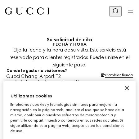
Su solicitud de cita
FECHA Y HORA
Elija la fecha y la hora de su visita. Este servicio está
reservado para clientes registrados. Puede unirse en el
siguiente paso.
Donde le gustaria visitarnos?
Cambiar tienda
Gucci Changi Airport T2
¿Cuándo le gustaría agendar su cita?
Las fechas y horas se muestran en la hora local de la tienda (SGT) y
están sujetas a la confirmación del equipo de asesoría de clientes.
Utilizamos cookies
9 ago. 2026
Empleamos cookies y tecnologías similares para mejorar la
navegación en la página web, analizar el uso que se hace de la
misma, contribuir a nuestros esfuerzos de mercadotecnia y
ELIJA EL HORARIO*
permitirle compartir nuestro contenido en sus redes sociales. Si
sigue utilizando esta página web, acepta usted las condiciones
de uso.