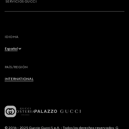
SERVICIOS GUCCI
IDIOMA
Español
English
PAÍS/REGIÓN
Français
INTERNATIONAL
Deutsch
Español
Italiano
© 2016 - 2025 Guccio Gucci S.p.A. - Todos los derechos reservados. G