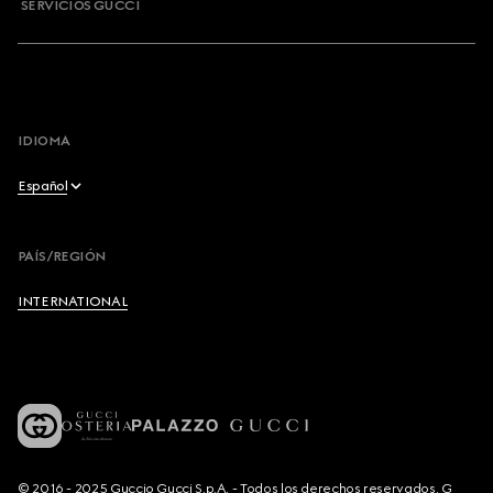
SERVICIOS GUCCI
IDIOMA
Español
English
PAÍS/REGIÓN
Français
INTERNATIONAL
Deutsch
Español
Italiano
© 2016 - 2025 Guccio Gucci S.p.A. - Todos los derechos reservados. G