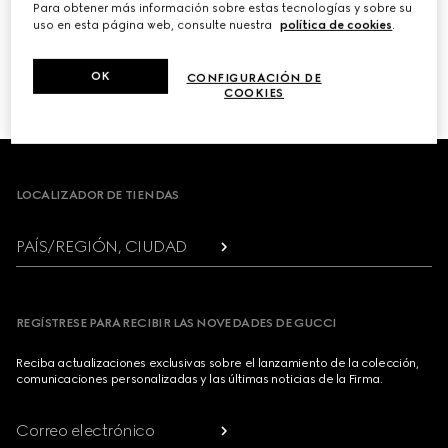
Para obtener más información sobre estas tecnologías y sobre su
uso en esta página web, consulte nuestra
política de cookies
.
PRÓXIMO
OK
CONFIGURACIÓN DE
1
/
3
COOKIES
Footer
LOCALIZADOR DE TIENDAS
PAÍS/REGIÓN, CIUDAD
REGÍSTRESE PARA RECIBIR LAS NOVEDADES DE GUCCI
Reciba actualizaciones exclusivas sobre el lanzamiento de la colección,
comunicaciones personalizadas y las últimas noticias de la Firma.
Correo electrónico