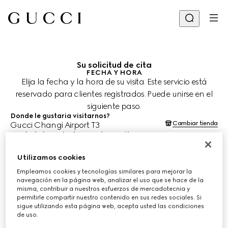
Su solicitud de cita
FECHA Y HORA
Elija la fecha y la hora de su visita. Este servicio está
reservado para clientes registrados. Puede unirse en el
siguiente paso.
Donde le gustaria visitarnos?
Cambiar tienda
Gucci Changi Airport T3
¿Cuándo le gustaría agendar su cita?
Las fechas y horas se muestran en la hora local de la tienda (SGT) y
están sujetas a la confirmación del equipo de asesoría de clientes.
Utilizamos cookies
9 ago. 2026
Empleamos cookies y tecnologías similares para mejorar la
navegación en la página web, analizar el uso que se hace de la
misma, contribuir a nuestros esfuerzos de mercadotecnia y
ELIJA EL HORARIO*
permitirle compartir nuestro contenido en sus redes sociales. Si
sigue utilizando esta página web, acepta usted las condiciones
de uso.