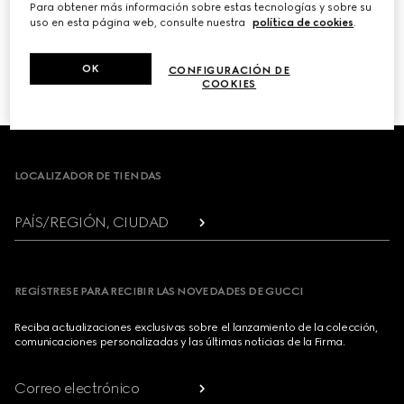
Para obtener más información sobre estas tecnologías y sobre su
uso en esta página web, consulte nuestra
política de cookies
.
PRÓXIMO
OK
CONFIGURACIÓN DE
1
/
3
COOKIES
Footer
LOCALIZADOR DE TIENDAS
PAÍS/REGIÓN, CIUDAD
REGÍSTRESE PARA RECIBIR LAS NOVEDADES DE GUCCI
Reciba actualizaciones exclusivas sobre el lanzamiento de la colección,
comunicaciones personalizadas y las últimas noticias de la Firma.
Correo electrónico