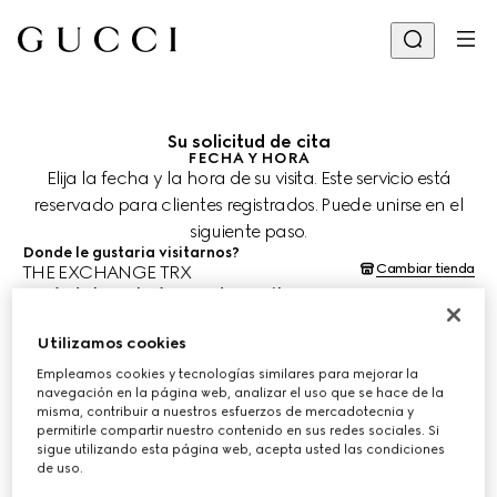
Su solicitud de cita
FECHA Y HORA
Elija la fecha y la hora de su visita. Este servicio está
reservado para clientes registrados. Puede unirse en el
siguiente paso.
Donde le gustaria visitarnos?
Cambiar tienda
THE EXCHANGE TRX
¿Cuándo le gustaría agendar su cita?
Las fechas y horas se muestran en la hora local de la tienda (MYT) y
están sujetas a la confirmación del equipo de asesoría de clientes.
Utilizamos cookies
6 ago. 2026
Empleamos cookies y tecnologías similares para mejorar la
navegación en la página web, analizar el uso que se hace de la
misma, contribuir a nuestros esfuerzos de mercadotecnia y
ELIJA EL HORARIO*
permitirle compartir nuestro contenido en sus redes sociales. Si
sigue utilizando esta página web, acepta usted las condiciones
de uso.