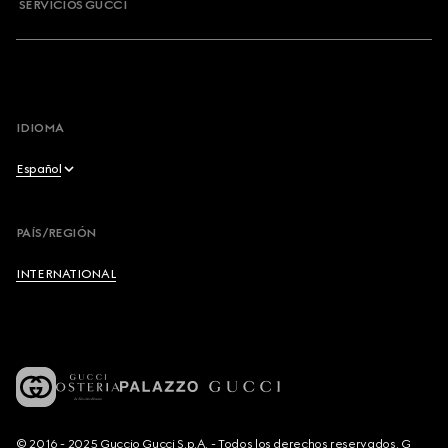
SERVICIOS GUCCI
IDIOMA
Español
English
PAÍS/REGIÓN
Français
INTERNATIONAL
Deutsch
Español
Italiano
© 2016 - 2025 Guccio Gucci S.p.A. - Todos los derechos reservados. G