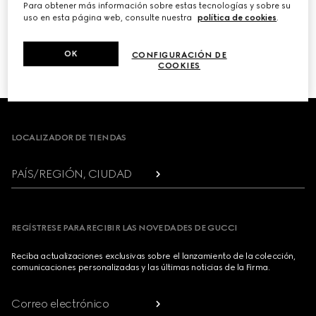
Para obtener más información sobre estas tecnologías y sobre su
uso en esta página web, consulte nuestra
política de cookies
.
PRÓXIMO
OK
CONFIGURACIÓN DE
1
/
3
COOKIES
Footer
LOCALIZADOR DE TIENDAS
PAÍS/REGIÓN, CIUDAD
REGÍSTRESE PARA RECIBIR LAS NOVEDADES DE GUCCI
Reciba actualizaciones exclusivas sobre el lanzamiento de la colección,
comunicaciones personalizadas y las últimas noticias de la Firma.
Correo electrónico