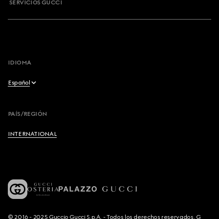
SERVICIOS GUCCI
IDIOMA
Español
English
PAÍS/REGIÓN
Français
INTERNATIONAL
Deutsch
Español
Italiano
© 2016 - 2025 Guccio Gucci S.p.A. - Todos los derechos reservados. G