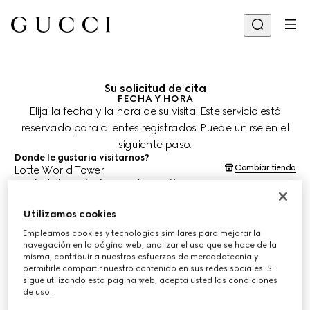
Su solicitud de cita
FECHA Y HORA
Elija la fecha y la hora de su visita. Este servicio está
reservado para clientes registrados. Puede unirse en el
siguiente paso.
Donde le gustaria visitarnos?
Cambiar tienda
Lotte World Tower
¿Cuándo le gustaría agendar su cita?
Las fechas y horas se muestran en la hora local de la tienda (KST) y
están sujetas a la confirmación del equipo de asesoría de clientes.
Utilizamos cookies
5 sept. 2026
Empleamos cookies y tecnologías similares para mejorar la
navegación en la página web, analizar el uso que se hace de la
misma, contribuir a nuestros esfuerzos de mercadotecnia y
ELIJA EL HORARIO*
permitirle compartir nuestro contenido en sus redes sociales. Si
sigue utilizando esta página web, acepta usted las condiciones
de uso.