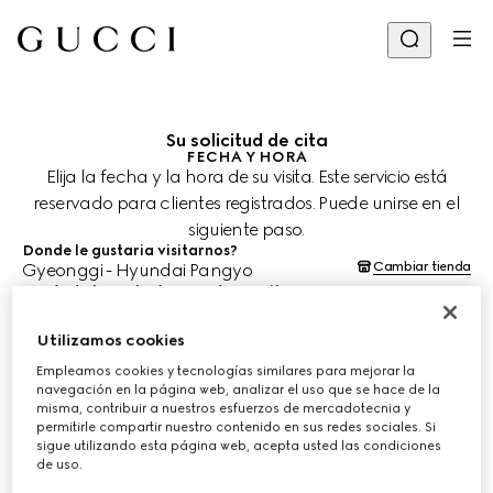
Su solicitud de cita
FECHA Y HORA
Elija la fecha y la hora de su visita. Este servicio está
reservado para clientes registrados. Puede unirse en el
siguiente paso.
Donde le gustaria visitarnos?
Cambiar tienda
Gyeonggi - Hyundai Pangyo
¿Cuándo le gustaría agendar su cita?
Las fechas y horas se muestran en la hora local de la tienda (KST) y
están sujetas a la confirmación del equipo de asesoría de clientes.
Utilizamos cookies
9 ago. 2026
Empleamos cookies y tecnologías similares para mejorar la
navegación en la página web, analizar el uso que se hace de la
misma, contribuir a nuestros esfuerzos de mercadotecnia y
ELIJA EL HORARIO*
permitirle compartir nuestro contenido en sus redes sociales. Si
sigue utilizando esta página web, acepta usted las condiciones
de uso.