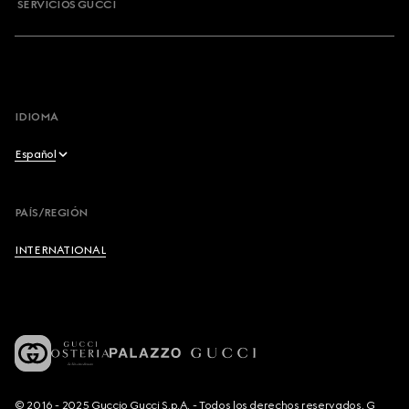
SERVICIOS GUCCI
IDIOMA
Español
English
PAÍS/REGIÓN
Français
INTERNATIONAL
Deutsch
Español
Italiano
© 2016 - 2025 Guccio Gucci S.p.A. - Todos los derechos reservados. G