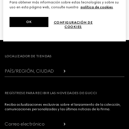
Para obtener más información sobre estas tecnologías y sobre su
uso en esta página web, consulte nuestra
política de cookies
.
PRÓXIMO
OK
CONFIGURACIÓN DE
1
/
3
COOKIES
Footer
LOCALIZADOR DE TIENDAS
PAÍS/REGIÓN, CIUDAD
REGÍSTRESE PARA RECIBIR LAS NOVEDADES DE GUCCI
Reciba actualizaciones exclusivas sobre el lanzamiento de la colección,
comunicaciones personalizadas y las últimas noticias de la Firma.
Correo electrónico