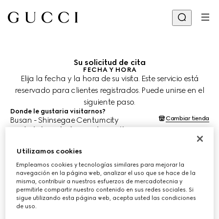
Su solicitud de cita
FECHA Y HORA
Elija la fecha y la hora de su visita. Este servicio está
reservado para clientes registrados. Puede unirse en el
siguiente paso.
Donde le gustaria visitarnos?
Cambiar tienda
Busan - Shinsegae Centumcity
¿Cuándo le gustaría agendar su cita?
Las fechas y horas se muestran en la hora local de la tienda (KST) y
están sujetas a la confirmación del equipo de asesoría de clientes.
Utilizamos cookies
10 ago. 2026
Empleamos cookies y tecnologías similares para mejorar la
navegación en la página web, analizar el uso que se hace de la
misma, contribuir a nuestros esfuerzos de mercadotecnia y
ELIJA EL HORARIO*
permitirle compartir nuestro contenido en sus redes sociales. Si
sigue utilizando esta página web, acepta usted las condiciones
de uso.