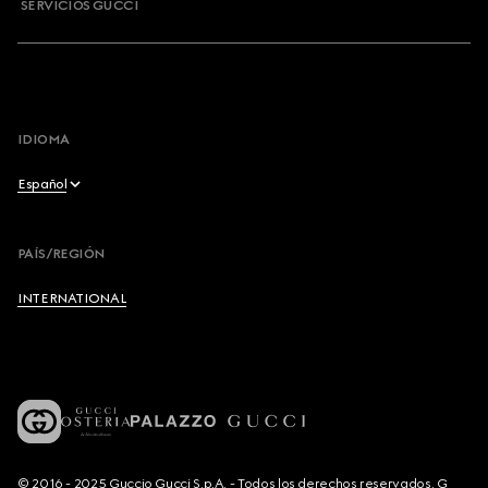
SERVICIOS GUCCI
IDIOMA
Español
English
PAÍS/REGIÓN
Français
INTERNATIONAL
Deutsch
Español
Italiano
© 2016 - 2025 Guccio Gucci S.p.A. - Todos los derechos reservados. G