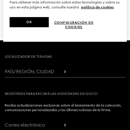
Para obtener más información sobre estas tecnologías y sobre su
uso en esta página web, consulte nuestra
política de cookies
.
PRÓXIMO
OK
CONFIGURACIÓN DE
1
/
3
COOKIES
Footer
LOCALIZADOR DE TIENDAS
PAÍS/REGIÓN, CIUDAD
REGÍSTRESE PARA RECIBIR LAS NOVEDADES DE GUCCI
Reciba actualizaciones exclusivas sobre el lanzamiento de la colección,
comunicaciones personalizadas y las últimas noticias de la Firma.
Correo electrónico