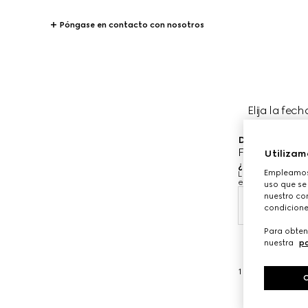
Póngase en contacto con nosotros
Elija la fech
Donde le gustar
Far Eastern d
Utilizam
¿Cuándo le gus
Empleamos 
Las fechas y hora
equipo de asesor
uso que se
nuestro con
10 ago
condicione
Para obten
nuestra
po
1
/
3