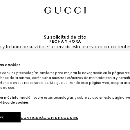
Su solicitud de cita
FECHA Y HORA
a y la hora de su visita. Este servicio está reservado para cliente
Puede unirse en el siguiente paso.
ia visitarnos?
epartment store Bianqiao
os cookies
taría agendar su cita?
cookies y tecnologías similares para mejorar la navegación en la página web
s se muestran en la hora local de la tienda (CST) y están sujetas a la conf
ía de clientes.
 hace de la misma, contribuir a nuestros esfuerzos de mercadotecnia y permiti
tenido en sus redes sociales. Si sigue utilizando esta página web, acepta ust
. 2026
ELIJA EL HORARIO*
s de uso.
er más información sobre estas tecnologías y sobre su uso en esta página we
lítica de cookies
.
OK
CONFIGURACIÓN DE COOKIES