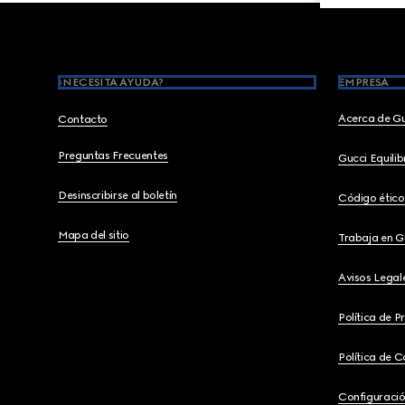
Footer
¿NECESITA AYUDA?
EMPRESA
Acerca de G
Contacto
Preguntas Frecuentes
Gucci Equili
Desinscribirse al boletín
Código ético
Mapa del sitio
Trabaja en G
Avisos Legal
Política de P
Política de C
Configuració