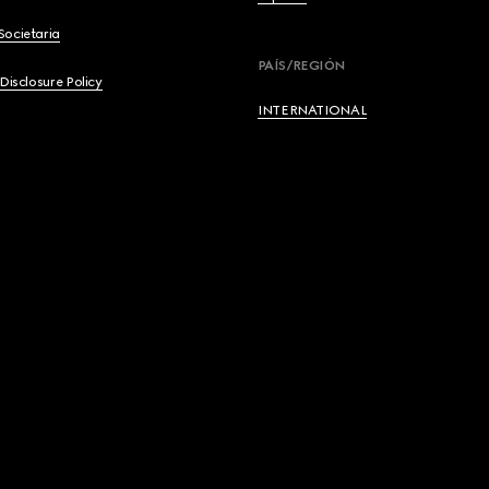
Societaria
English
PAÍS/REGIÓN
 Disclosure Policy
Français
INTERNATIONAL
Deutsch
Español
Italiano
Русский