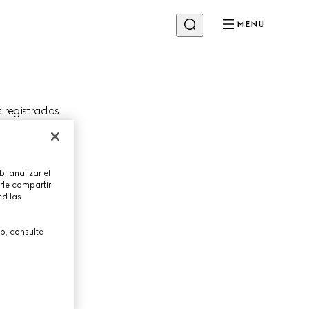
MENU
s registrados.
Cambiar tienda
, analizar el
irmación del
rle compartir
ed las
b, consulte
PRÓXIMO